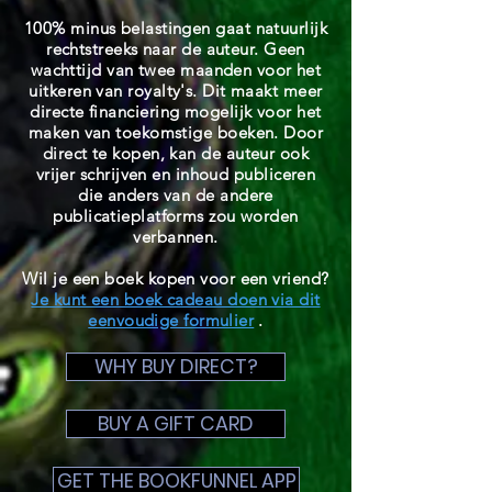
100% minus belastingen gaat natuurlijk
rechtstreeks naar de auteur. Geen
wachttijd van twee maanden voor het
uitkeren van royalty's. Dit maakt meer
directe financiering mogelijk voor het
maken van toekomstige boeken. Door
direct te kopen, kan de auteur ook
vrijer schrijven en inhoud publiceren
die anders van de andere
publicatieplatforms zou worden
verbannen.
Wil je een boek kopen voor een vriend?
Je kunt een boek cadeau doen via dit
eenvoudige formulier
.
WHY BUY DIRECT?
BUY A GIFT CARD
GET THE BOOKFUNNEL APP