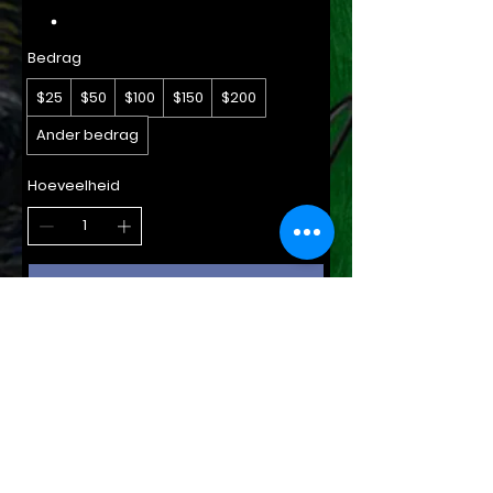
Bedrag
$25
$50
$100
$150
$200
Ander bedrag
Hoeveelheid
In winkelwagen
Nu kopen
© 2021 door DG Carothers. Ontworpen door
Amai
Designs